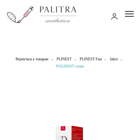
Вернуться к товарам
→
PLINEST
→
PLINEST Fast
→
Ialest
→
POLINEST cream