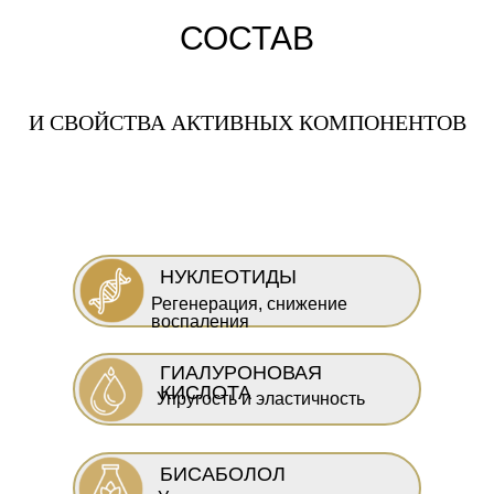
СОСТАВ
И СВОЙСТВА АКТИВНЫХ КОМПОНЕНТОВ
НУКЛЕОТИДЫ
Регенерация, снижение
воспаления
ГИАЛУРОНОВАЯ
КИСЛОТА
Упругость и эластичность
БИСАБОЛОЛ